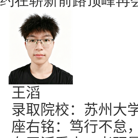
约在崭新前路顶峰再
王滔
录取院校：苏州大
座右铭：笃行不怠