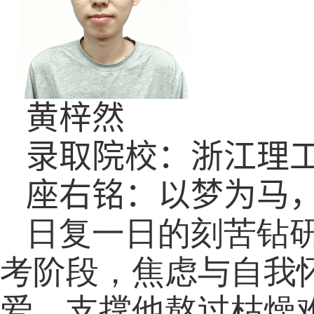
黄梓然
录取院校：浙江理
座右铭：以梦为马
日复一日的刻苦钻
考阶段，焦虑与自我
爱，支撑他熬过枯燥