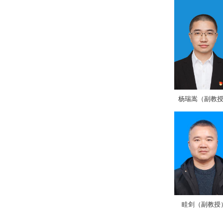
杨瑞嵩（副教
眭剑（副教授