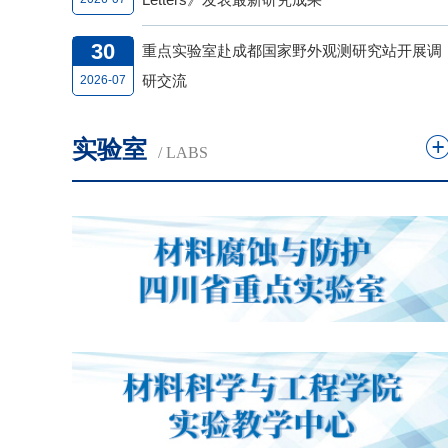
成为新
30
重点实验室赴成都国家野外观测研究站开展调
业各各
研交流
2026-07
深化会
实验室
/ LABS