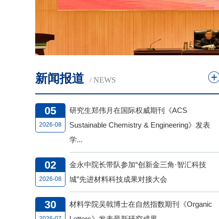
长欧忠
支部书
程协
相关
新闻报道
会各
/ NEWS
委员会
05
加会
研究生郑伟月在国际权威期刊《ACS
修
Sustainable Chemistry & Engineering》发表
2026-08
学...
书长王
一次理
02
金永中院长带队参加“创新金三角·智汇科技
修洲教
城”先进材料科技成果对接大会
2026-08
事会会
30
大会的
材料学院吴戟博士在自然指数期刊《Organic
迈入了
Letters》发表最新研究成果
2026-07