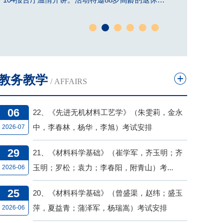
师、老党员、“四川省优秀志愿者”“四川好人”荣誉
称号获得者雷月桂同志分享人生故事，用榜样力量
为青年学子点亮成长之路。
教务教学
/ AFFAIRS
06
22、《先进无机材料工艺学》（朱雯莉，金永
中，李春林，杨华，李旭）考试安排
2026-07
29
21、《材料科学基础》（崔学军，齐玉明；齐
玉明；罗松；袁力；李春阳，附青山）考...
2026-06
25
20、《材料科学基础》（曾盛渠，赵纬；盛玉
萍，夏益青；蒲泽军，杨瑞嵩）考试安排
2026-06